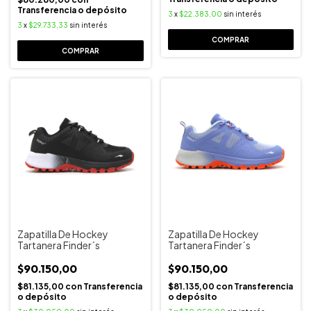
Transferencia o depósito
3
x
$22.383,00
sin interés
3
x
$29.733,33
sin interés
COMPRAR
COMPRAR
Zapatilla De Hockey
Zapatilla De Hockey
Tartanera Finder´s
Tartanera Finder´s
$90.150,00
$90.150,00
$81.135,00
con
Transferencia
$81.135,00
con
Transferencia
o depósito
o depósito