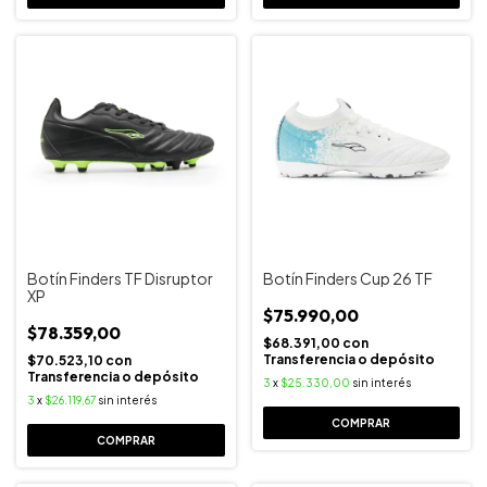
Botín Finders TF Disruptor
Botín Finders Cup 26 TF
XP
$75.990,00
$78.359,00
$68.391,00
con
Transferencia o depósito
$70.523,10
con
Transferencia o depósito
3
x
$25.330,00
sin interés
3
x
$26.119,67
sin interés
COMPRAR
COMPRAR