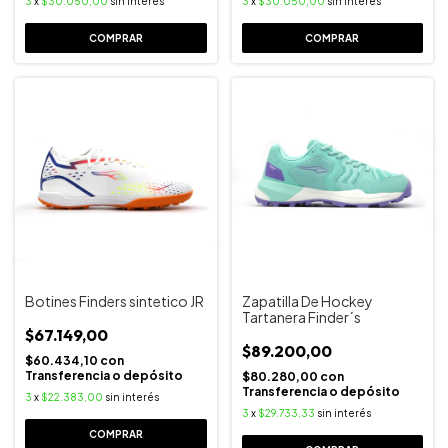
3
x
$30.050,00
sin interés
3
x
$30.050,00
sin interés
COMPRAR
COMPRAR
Botines Finders sintetico JR
Zapatilla De Hockey
Tartanera Finder´s
$67.149,00
$89.200,00
$60.434,10
con
Transferencia o depósito
$80.280,00
con
Transferencia o depósito
3
x
$22.383,00
sin interés
3
x
$29.733,33
sin interés
COMPRAR