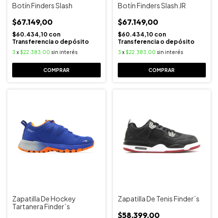
Botín Finders Slash
Botín Finders Slash JR
$67.149,00
$67.149,00
$60.434,10
con
$60.434,10
con
Transferencia o depósito
Transferencia o depósito
3
x
$22.383,00
sin interés
3
x
$22.383,00
sin interés
COMPRAR
COMPRAR
Zapatilla De Hockey
Zapatilla De Tenis Finder´s
Tartanera Finder´s
$58.399,00