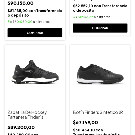
$90.150,00
$52.559,10
con
Transferencia
o depósito
$81.135,00
con
Transferencia
o depósito
3
x
$19.466,33
sin interés
3
x
$30.050,00
sin interés
COMPRAR
COMPRAR
Zapatilla De Hockey
Botín Finders Sintetico JR
Tartanera Finder´s
$67.149,00
$89.200,00
$60.434,10
con
Transferencia o depósito
$80.280,00
con