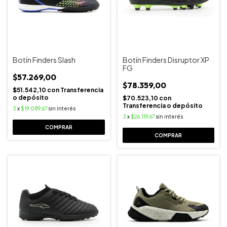
Botín Finders Slash
Botín Finders Disruptor XP
FG
$57.269,00
$78.359,00
$51.542,10
con
Transferencia
o depósito
$70.523,10
con
Transferencia o depósito
3
x
$19.089,67
sin interés
3
x
$26.119,67
sin interés
COMPRAR
COMPRAR