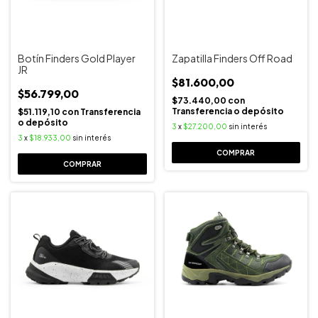
Botín Finders Gold Player
Zapatilla Finders Off Road
JR
$81.600,00
$56.799,00
$73.440,00
con
Transferencia o depósito
$51.119,10
con
Transferencia
o depósito
3
x
$27.200,00
sin interés
3
x
$18.933,00
sin interés
COMPRAR
COMPRAR