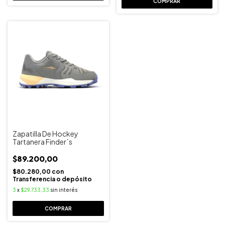
COMPRAR
Zapatilla De Hockey
Tartanera Finder´s
$89.200,00
$80.280,00
con
Transferencia o depósito
3
x
$29.733,33
sin interés
COMPRAR