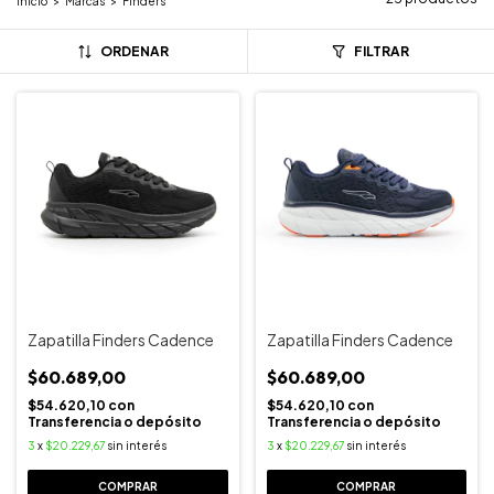
Inicio
>
Marcas
>
Finders
ORDENAR
FILTRAR
Zapatilla Finders Cadence
Zapatilla Finders Cadence
$60.689,00
$60.689,00
$54.620,10
con
$54.620,10
con
Transferencia o depósito
Transferencia o depósito
3
x
$20.229,67
sin interés
3
x
$20.229,67
sin interés
COMPRAR
COMPRAR