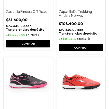
Zapatilla Finders Off Road
Zapatilla De Trekking
Finders Norway
$81.600,00
$108.400,00
$73.440,00
con
Transferencia o depósito
$97.560,00
con
Transferencia o depósito
3
x
$27.200,00
sin interés
3
x
$36.133,33
sin interés
COMPRAR
COMPRAR