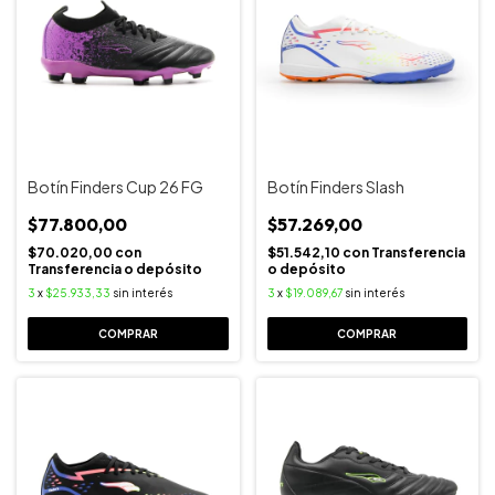
Botín Finders Cup 26 FG
Botín Finders Slash
$77.800,00
$57.269,00
$70.020,00
con
$51.542,10
con
Transferencia
Transferencia o depósito
o depósito
3
x
$25.933,33
sin interés
3
x
$19.089,67
sin interés
COMPRAR
COMPRAR