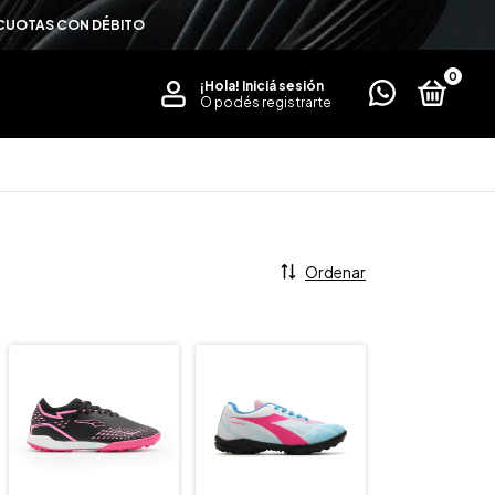
4 CUOTAS CON DÉBITO
0
¡Hola!
Iniciá sesión
O podés registrarte
Ordenar