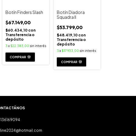
Botín Finders Slash
Botín Diadora
Squadra II
$67.149,00
$53.799,00
$60.434,10
con
Transferencia o
$48.419,10
con
depósito
Transferencia o
depósito
3
x
$22.383,00
sin interés
3
x
$17.933,00
sin interés
COMPRAR
COMPRAR
ONTACTÁNOS
1136169094
raline2024@hotmail.com