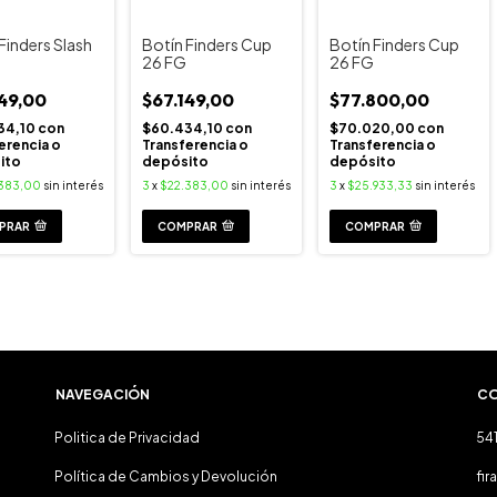
Finders Slash
Botín Finders Cup
Botín Finders Cup
26 FG
26 FG
149,00
$67.149,00
$77.800,00
34,10
con
$60.434,10
con
$70.020,00
con
erencia o
Transferencia o
Transferencia o
ito
depósito
depósito
383,00
sin interés
3
x
$22.383,00
sin interés
3
x
$25.933,33
sin interés
PRAR
COMPRAR
COMPRAR
NAVEGACIÓN
C
Politica de Privacidad
54
Política de Cambios y Devolución
fi