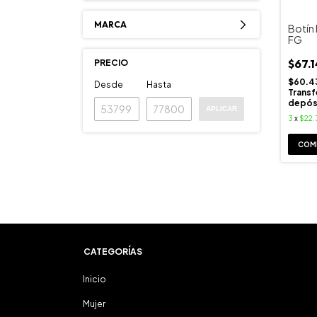
MARCA
Botín 
FG
$67.
PRECIO
$60.4
Desde
Hasta
Transf
depós
APLICAR
3
x
$22.
COM
CATEGORÍAS
Inicio
Mujer