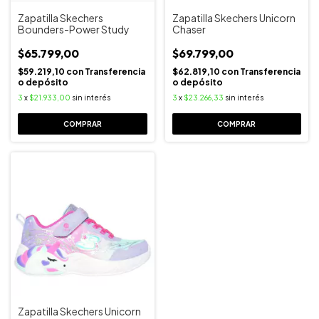
Zapatilla Skechers
Zapatilla Skechers Unicorn
Bounders-Power Study
Chaser
$65.799,00
$69.799,00
$59.219,10
con
Transferencia
$62.819,10
con
Transferencia
o depósito
o depósito
3
x
$21.933,00
sin interés
3
x
$23.266,33
sin interés
COMPRAR
COMPRAR
Zapatilla Skechers Unicorn