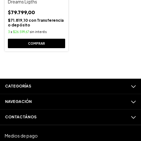
Dreams Ligths
$79.799,00
$71.819,10
con
Transferencia
o depósito
3
x
$26.599,67
sin interés
COMPRAR
CATEGORÍAS
NAVEGACIÓN
CONTACTÁNOS
Medios de pago