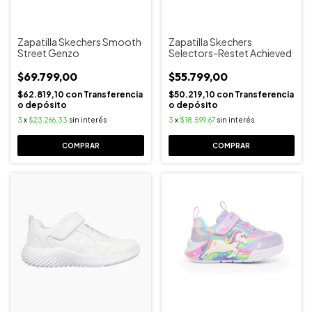
Zapatilla Skechers Smooth
Zapatilla Skechers
Street Genzo
Selectors-Restet Achieved
$69.799,00
$55.799,00
$62.819,10
con
Transferencia
$50.219,10
con
Transferencia
o depósito
o depósito
3
x
$23.266,33
sin interés
3
x
$18.599,67
sin interés
COMPRAR
COMPRAR