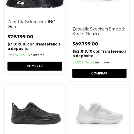
Zapatilla Sckechers UNO
Gen1
Zapatilla Skechers Smooth
Street Genzo
$79.799,00
$69.799,00
$71.819,10
con
Transferencia
o depósito
$62.819,10
con
Transferencia
3
x
$26.599,67
sin interés
o depósito
3
x
$23.266,33
sin interés
COMPRAR
COMPRAR